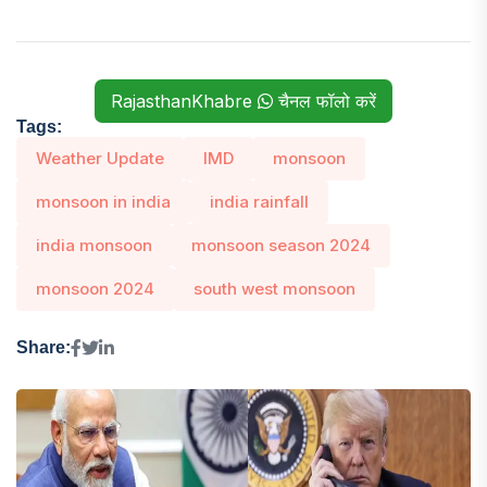
RajasthanKhabre
चैनल फॉलो करें
Tags:
Weather Update
IMD
monsoon
monsoon in india
india rainfall
india monsoon
monsoon season 2024
monsoon 2024
south west monsoon
Share: