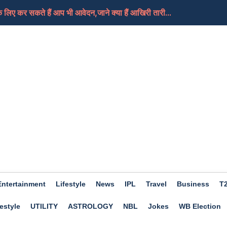
लिए कर सकते हैं आप भी आवेदन,जाने क्या हैं आखिरी तारी...
, क्या यही हैं मोदी जी का नया भारत
तबा की हालत गंभीर, दुनिया को जल्द मिल सकती हैं उनके न...
े हैं आप भी खास तो फिर चले जाएं इस बार Trishla Farmhou...
ए अच्छा होगा दिन, कामकाज में मिलेगी सफलता, जाने क्या...
Entertainment
Lifestyle
News
IPL
Travel
Business
T
estyle
UTILITY
ASTROLOGY
NBL
Jokes
WB Election