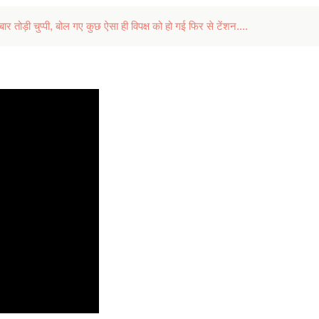
ार तोड़ी चुप्पी, बोल गए कुछ ऐसा ही विपक्ष को हो गई फिर से टेंशन....