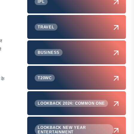
IPL
TRAVEL
िज
े
BUSINESS
T20WC
 के
LOOKBACK 2024: COMMON ONE
LOOKBACK NEW YEAR
ENTERTAINMENT