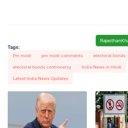
RajasthanK
Tags:
Pm modi
pm modi comments
electoral bonds
electoral bonds controversy
India News in Hindi
Latest India News Updates