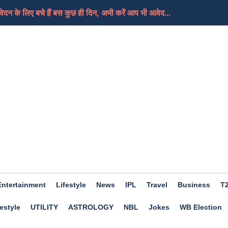
दन के लिए बचे हैं बस कुछ ही दिन, अभी करें आप भी आवेद...
ी थर्ड ग्रेड टीचरों का तबादलों की मांग को लेकर...
ी 40 आरोपी बरी, गहलोत ने कहा-फैसला बेहद चिंताजनक, भाजप...
न्य कार्रवाई करने के बजाय वह समझौता पसंद करेंगे
िए मिला जुला होगा दिन, मिलेगी आपको सफलता, जाने क्या कह...
Entertainment
Lifestyle
News
IPL
Travel
Business
T
estyle
UTILITY
ASTROLOGY
NBL
Jokes
WB Election