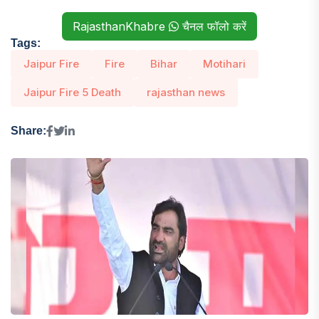
RajasthanKhabre
चैनल फॉलो करें
Tags:
Jaipur Fire
Fire
Bihar
Motihari
Jaipur Fire 5 Death
rajasthan news
Share: