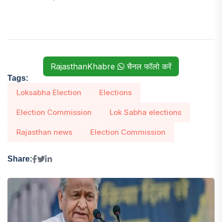
RajasthanKhabre
चैनल फॉलो करें
Tags:
Loksabha Election
Elections
Election Commission
Lok Sabha elections
Rajasthan news
Election Commission
Share: