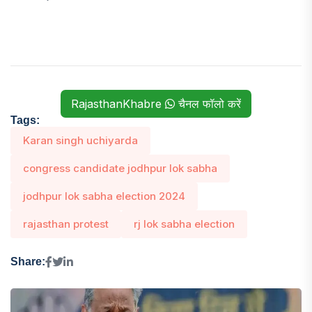
RajasthanKhabre
चैनल फॉलो करें
Tags:
Karan singh uchiyarda
congress candidate jodhpur lok sabha
jodhpur lok sabha election 2024
rajasthan protest
rj lok sabha election
Share: