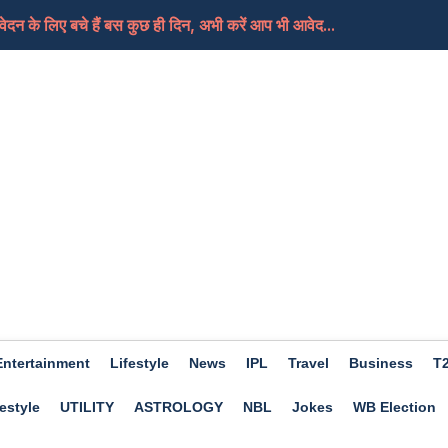
दन के लिए बचे हैं बस कुछ ही दिन, अभी करें आप भी आवेद...
ी थर्ड ग्रेड टीचरों का तबादलों की मांग को लेकर...
ी 40 आरोपी बरी, गहलोत ने कहा-फैसला बेहद चिंताजनक, भाजप...
न्य कार्रवाई करने के बजाय वह समझौता पसंद करेंगे
िए मिला जुला होगा दिन, मिलेगी आपको सफलता, जाने क्या कह...
Entertainment
Lifestyle
News
IPL
Travel
Business
T
estyle
UTILITY
ASTROLOGY
NBL
Jokes
WB Election