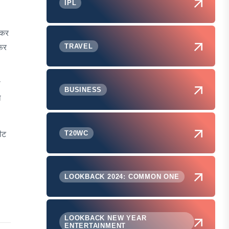
IPL
 कर
फिर
TRAVEL
ा
BUSINESS
ो
ीट
T20WC
LOOKBACK 2024: COMMON ONE
LOOKBACK NEW YEAR
ENTERTAINMENT