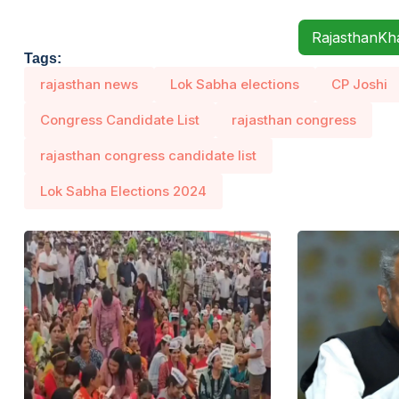
RajasthanK
Tags:
rajasthan news
Lok Sabha elections
CP Joshi
Congress Candidate List
rajasthan congress
rajasthan congress candidate list
Lok Sabha Elections 2024