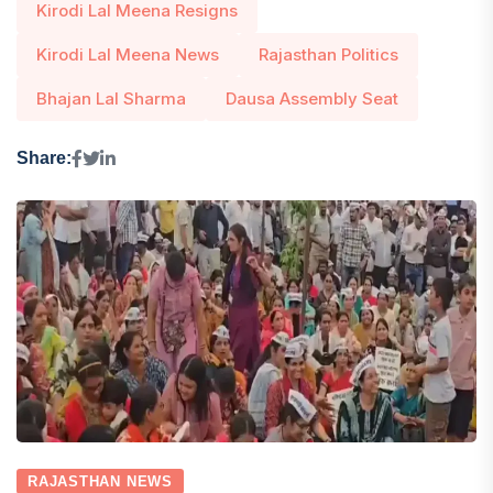
Kirodi Lal Meena Resigns
Kirodi Lal Meena News
Rajasthan Politics
Bhajan Lal Sharma
Dausa Assembly Seat
Share:
RAJASTHAN NEWS