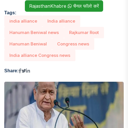
RajasthanKhabre
चैनल फॉलो करें
Tags:
india alliance
India alliance
Hanuman Beniwal news
Rajkumar Root
Hanuman Beniwal
Congress news
India alliance Congress news
Share: