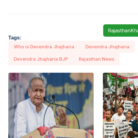
RajasthanK
Tags:
Who is Devendra Jhajharia
Devendra Jhajharia
Devendra Jhajharia BJP
Rajasthan News