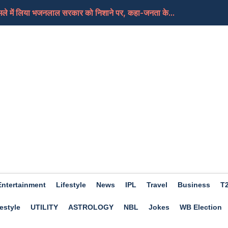
ामले में लिया भजनलाल सरकार को निशाने पर, कहा-जनता के...
ेड शिक्षकों का धरना समाप्त, आ सकती हैं ट्रांसफर...
ी की तैयारी कर रहा ईरान, कच्चे तेल में आएगा फिर स...
ए दिन होगा शुभ, हो सकता हैं आर्थिक लाभ, जाने क्या कहत...
Entertainment
Lifestyle
News
IPL
Travel
Business
T
estyle
UTILITY
ASTROLOGY
NBL
Jokes
WB Election