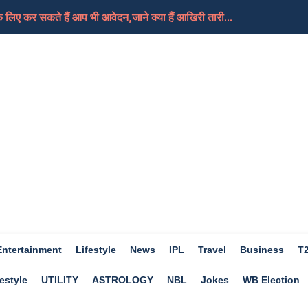
लिए कर सकते हैं आप भी आवेदन,जाने क्या हैं आखिरी तारी...
, क्या यही हैं मोदी जी का नया भारत
तबा की हालत गंभीर, दुनिया को जल्द मिल सकती हैं उनके न...
े हैं आप भी खास तो फिर चले जाएं इस बार Trishla Farmhou...
ए अच्छा होगा दिन, कामकाज में मिलेगी सफलता, जाने क्या...
Entertainment
Lifestyle
News
IPL
Travel
Business
T
estyle
UTILITY
ASTROLOGY
NBL
Jokes
WB Election