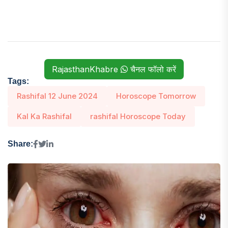
RajasthanKhabre
चैनल फॉलो करें
Tags:
Rashifal 12 June 2024
Horoscope Tomorrow
Kal Ka Rashifal
rashifal Horoscope Today
Share: