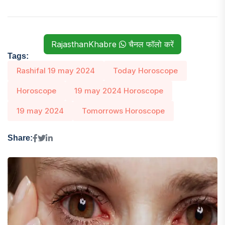
RajasthanKhabre
चैनल फॉलो करें
Tags:
Rashifal 19 may 2024
Today Horoscope
Horoscope
19 may 2024 Horoscope
19 may 2024
Tomorrows Horoscope
Share: