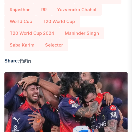
Rajasthan
RR
Yuzvendra Chahal
World Cup
T20 World Cup
T20 World Cup 2024
Maninder Singh
Saba Karim
Selector
Share: