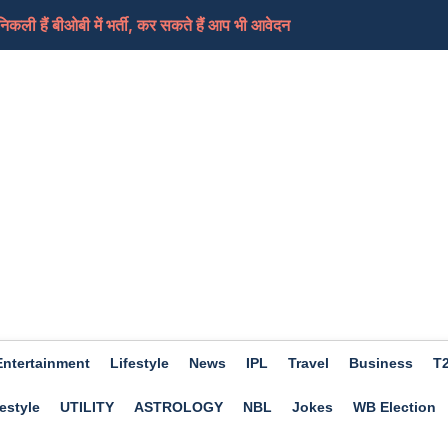
ी हैं बीओबी में भर्ती, कर सकते हैं आप भी आवेदन
ामले में लिया भजनलाल सरकार को निशाने पर, कहा-जनता के...
ेड शिक्षकों का धरना समाप्त, आ सकती हैं ट्रांसफर...
ी की तैयारी कर रहा ईरान, कच्चे तेल में आएगा फिर स...
ए दिन होगा शुभ, हो सकता हैं आर्थिक लाभ, जाने क्या कहत...
Entertainment
Lifestyle
News
IPL
Travel
Business
T
estyle
UTILITY
ASTROLOGY
NBL
Jokes
WB Election