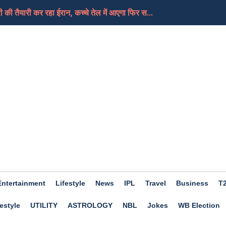
ी की तैयारी कर रहा ईरान, कच्चे तेल में आएगा फिर स...
ए दिन होगा शुभ, हो सकता हैं आर्थिक लाभ, जाने क्या कहत...
Entertainment
Lifestyle
News
IPL
Travel
Business
T
estyle
UTILITY
ASTROLOGY
NBL
Jokes
WB Election