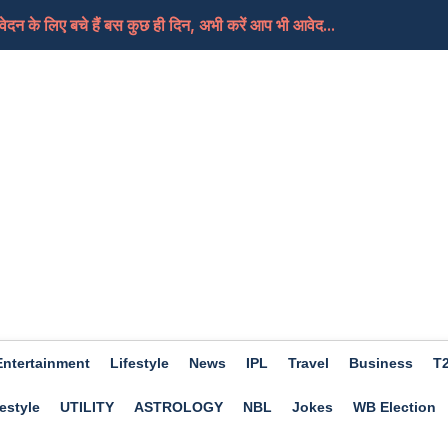
दन के लिए बचे हैं बस कुछ ही दिन, अभी करें आप भी आवेद...
ी थर्ड ग्रेड टीचरों का तबादलों की मांग को लेकर...
ी 40 आरोपी बरी, गहलोत ने कहा-फैसला बेहद चिंताजनक, भाजप...
न्य कार्रवाई करने के बजाय वह समझौता पसंद करेंगे
िए मिला जुला होगा दिन, मिलेगी आपको सफलता, जाने क्या कह...
Entertainment
Lifestyle
News
IPL
Travel
Business
T
estyle
UTILITY
ASTROLOGY
NBL
Jokes
WB Election