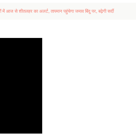
ं आज से शीतलहर का अलर्ट, तापमान पहुंचेगा जमाव बिंदु पर, बढ़ेगी सर्दी