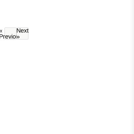
«
Next
Previous
»