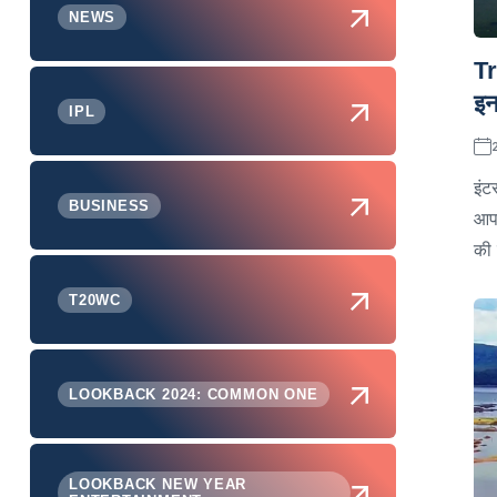
NEWS
Tr
इन
IPL
इंट
BUSINESS
आप 
की 
T20WC
LOOKBACK 2024: COMMON ONE
LOOKBACK NEW YEAR