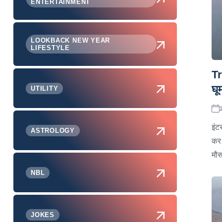
ENTERTAINMENT
LOOKBACK NEW YEAR
LIFESTYLE
Tr
घू
UTILITY
इंट
ASTROLOGY
कर 
मौस
NBL
JOKES