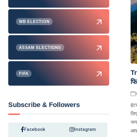
WB ELECTION
ASSAM ELECTIONS
Tr
FIFA
फि
Subscribe & Followers
इंट
लिए
जग
Facebook
Instagram
आप