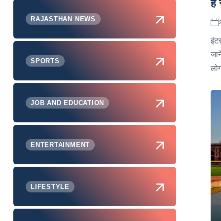
है
RAJASTHAN NEWS
इंट
जान
SPORTS
लोग
JOB AND EDUCATION
ENTERTAINMENT
LIFESTYLE