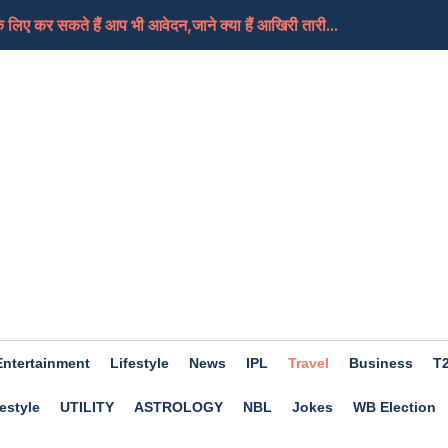
लिए कर सकते हैं आप भी आवेदन,जाने क्या हैं आखिरी तारी...
, क्या यही हैं मोदी जी का नया भारत
तबा की हालत गंभीर, दुनिया को जल्द मिल सकती हैं उनके न...
े हैं आप भी खास तो फिर चले जाएं इस बार Trishla Farmhou...
ए अच्छा होगा दिन, कामकाज में मिलेगी सफलता, जाने क्या...
Entertainment
Lifestyle
News
IPL
Travel
Business
T
estyle
UTILITY
ASTROLOGY
NBL
Jokes
WB Election