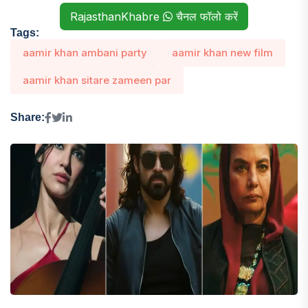
RajasthanKhabre
चैनल फॉलो करें
Tags:
aamir khan ambani party
aamir khan new film
aamir khan sitare zameen par
Share: