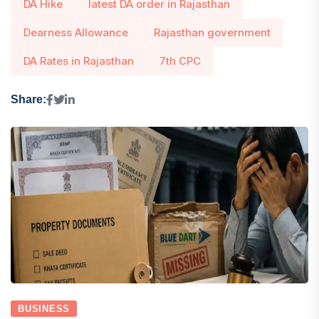
DA Hike
latest DA order in Rajasthan
Dearness Allowance
Rajasthan government
DA Rates in Rajasthan
7th CPC
Share:
BUSINESS