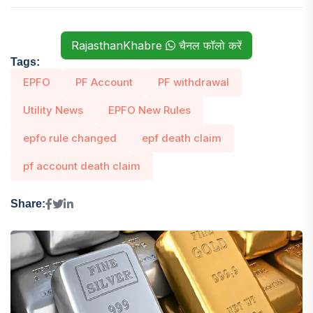
RajasthanKhabre
चैनल फॉलो करें
Tags:
EPFO
PF Account
PF withdrawal
Utility News
EPFO New Rules
epfo rule changed
epf death claim
pf account death claim
Share: