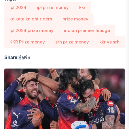
ipl 2024
ipl prize money
kkr
kolkata knight riders
prize money
ipl 2024 prize money
indian premier leauge
KKR Prize money
srh prize money
kkr vs srh
Share: