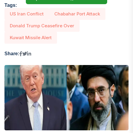
Tags:
US Iran Conflict
Chabahar Port Attack
Donald Trump Ceasefire Over
Kuwait Missile Alert
Share: