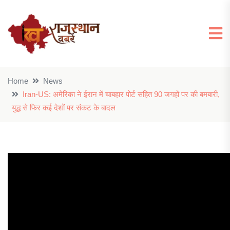
Home
News
Iran-US: अमेरिका ने ईरान में चाबहार पोर्ट सहित 90 जगहों पर की बमबारी,
युद्ध से फिर कई देशों पर संकट के बादल