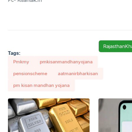
Pc- Kisantak.in
RajasthanK
Tags:
Pmkmy
pmkisanmandhanyojana
pensionscheme
aatmanirbharkisan
pm kisan mandhan yojana