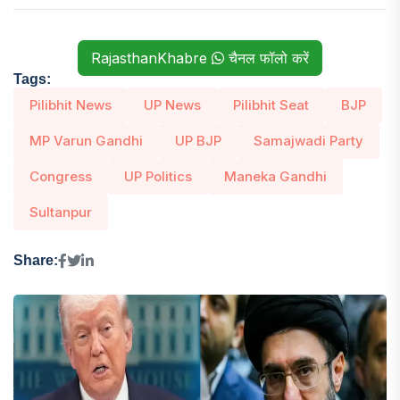
RajasthanKhabre
चैनल फॉलो करें
Tags:
Pilibhit News
UP News
Pilibhit Seat
BJP
MP Varun Gandhi
UP BJP
Samajwadi Party
Congress
UP Politics
Maneka Gandhi
Sultanpur
Share: