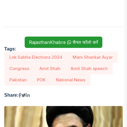
RajasthanKhabre
चैनल फॉलो करें
Tags:
Lok Sabha Elections 2024
Mani Shankar Aiyar
Congress
Amit Shah
Amit Shah speech
Pakistan
POK
National News
Share: