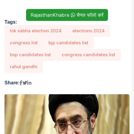
RajasthanKhabre
चैनल फॉलो करें
Tags:
lok sabha election 2024
elections 2024
congress list
bjp candidates list
bsp candidates list
congress candidates list
rahul gandhi
Share: