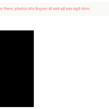
िशाना, इलेक्टोरल बॉन्ड हिन्दुस्तान की सबसे बड़ी हफ्ता वसूली योजना