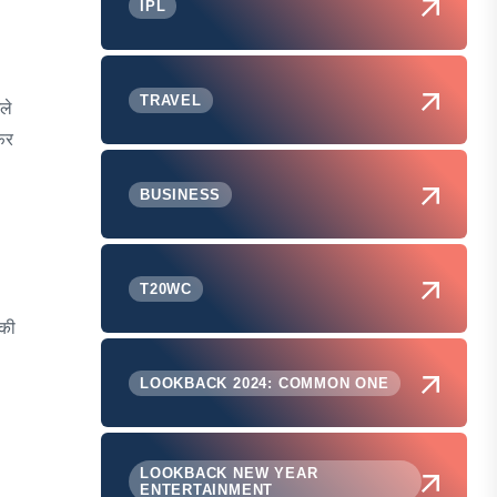
IPL
TRAVEL
ले
िर
BUSINESS
T20WC
 की
LOOKBACK 2024: COMMON ONE
LOOKBACK NEW YEAR
ENTERTAINMENT