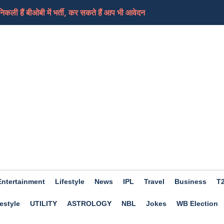
ी हैं बीओबी में भर्ती, कर सकते हैं आप भी आवेदन
ामले में लिया भजनलाल सरकार को निशाने पर, कहा-जनता के...
ेड शिक्षकों का धरना समाप्त, आ सकती हैं ट्रांसफर...
ी की तैयारी कर रहा ईरान, कच्चे तेल में आएगा फिर स...
ए दिन होगा शुभ, हो सकता हैं आर्थिक लाभ, जाने क्या कहत...
Entertainment
Lifestyle
News
IPL
Travel
Business
T
estyle
UTILITY
ASTROLOGY
NBL
Jokes
WB Election