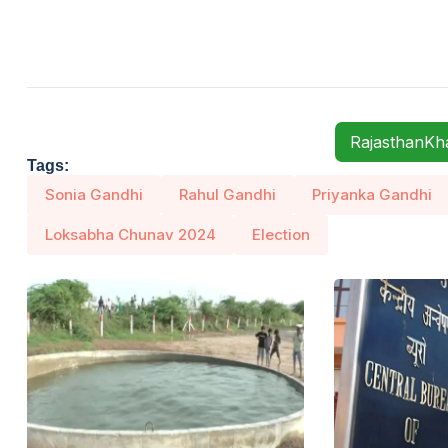
RajasthanK
Tags:
Sonia Gandhi
Rahul Gandhi
Priyanka Gandhi
Loksabha Chunav 2024
Election