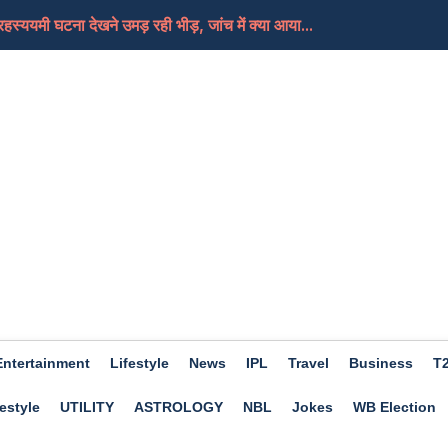
रहस्ययमी घटना देखने उमड़ रही भीड़, जांच में क्या आया...
क्या इस साल घर के बजाय अखाड़े में रहेंगे कंटेस्टें...
NTA के विषय विशेषज्ञों ने ही लिक करवाया NEET-UG पेपर
रवीना टंडन, कैमरे के सामने एक्ट्रेस ने ऐसा किया रिएक...
 का मज़ेदार सफ़र… जानें पूरी डिटेल्स
Entertainment
Lifestyle
News
IPL
Travel
Business
T
estyle
UTILITY
ASTROLOGY
NBL
Jokes
WB Election