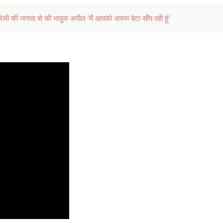
ी की जनता से की भावुक अपील 'मैं आपको अपना बेटा सौंप रही हूं'