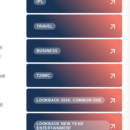
IPL
TRAVEL
ला
BUSINESS
।
T20WC
यों
LOOKBACK 2024: COMMON ONE
ों
LOOKBACK NEW YEAR
ENTERTAINMENT