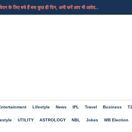
दन के लिए बचे हैं बस कुछ ही दिन, अभी करें आप भी आवेद...
ी थर्ड ग्रेड टीचरों का तबादलों की मांग को लेकर...
ी 40 आरोपी बरी, गहलोत ने कहा-फैसला बेहद चिंताजनक, भाजप...
न्य कार्रवाई करने के बजाय वह समझौता पसंद करेंगे
िए मिला जुला होगा दिन, मिलेगी आपको सफलता, जाने क्या कह...
Entertainment
Lifestyle
News
IPL
Travel
Business
T
estyle
UTILITY
ASTROLOGY
NBL
Jokes
WB Election