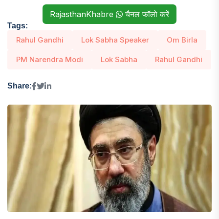
RajasthanKhabre
चैनल फॉलो करें
Tags:
Rahul Gandhi
Lok Sabha Speaker
Om Birla
PM Narendra Modi
Lok Sabha
Rahul Gandhi
Share: