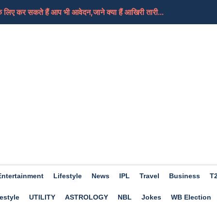
लिए कर सकते हैं आप भी आवेदन,जाने क्या हैं आखिरी तारी...
, क्या यही हैं मोदी जी का नया भारत
तबा की हालत गंभीर, दुनिया को जल्द मिल सकती हैं उनके न...
े हैं आप भी खास तो फिर चले जाएं इस बार Trishla Farmhou...
ए अच्छा होगा दिन, कामकाज में मिलेगी सफलता, जाने क्या...
Entertainment
Lifestyle
News
IPL
Travel
Business
T
estyle
UTILITY
ASTROLOGY
NBL
Jokes
WB Election