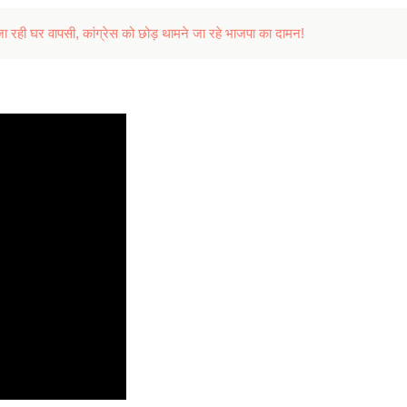
 जा रही घर वापसी, कांग्रेस को छोड़ थामने जा रहे भाजपा का दामन!