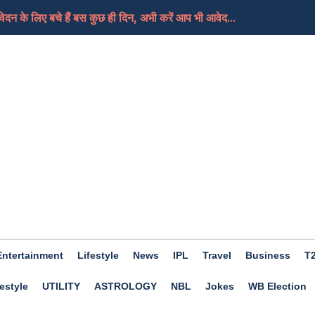
दन के लिए बचे हैं बस कुछ ही दिन, अभी करें आप भी आवेद...
ी थर्ड ग्रेड टीचरों का तबादलों की मांग को लेकर...
ी 40 आरोपी बरी, गहलोत ने कहा-फैसला बेहद चिंताजनक, भाजप...
न्य कार्रवाई करने के बजाय वह समझौता पसंद करेंगे
िए मिला जुला होगा दिन, मिलेगी आपको सफलता, जाने क्या कह...
Entertainment
Lifestyle
News
IPL
Travel
Business
T
estyle
UTILITY
ASTROLOGY
NBL
Jokes
WB Election