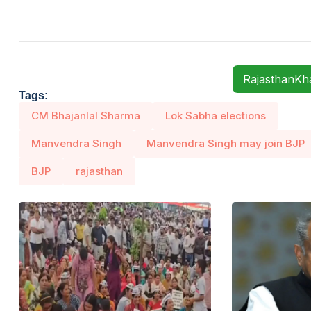
RajasthanK
Tags:
CM Bhajanlal Sharma
Lok Sabha elections
Manvendra Singh
Manvendra Singh may join BJP
BJP
rajasthan