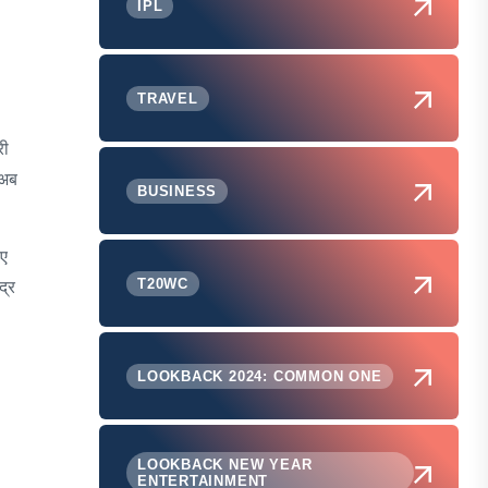
IPL
TRAVEL
री
 अब
BUSINESS
िए
T20WC
द्र
LOOKBACK 2024: COMMON ONE
LOOKBACK NEW YEAR
ENTERTAINMENT