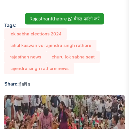
RajasthanKhabre
चैनल फॉलो करें
Tags:
lok sabha elections 2024
rahul kaswan vs rajendra singh rathore
rajasthan news
churu lok sabha seat
rajendra singh rathore news
Share: