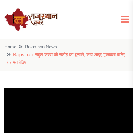
Home
Rajasthan News
Rajasthan: राहुल कस्वां की राठौड़ को चुनौती, कहा-आइए मुकाबला करिए,
घर मत बैठिए