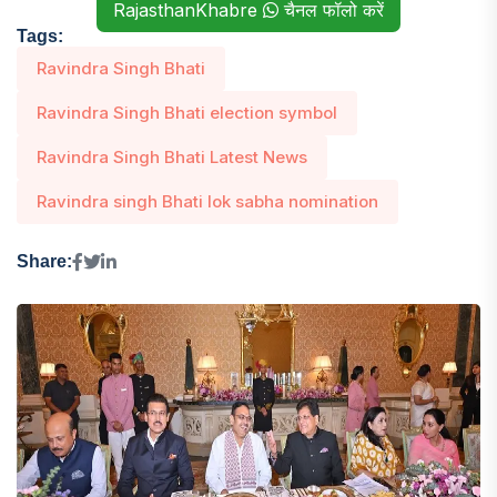
RajasthanKhabre
चैनल फॉलो करें
Tags:
Ravindra Singh Bhati
Ravindra Singh Bhati election symbol
Ravindra Singh Bhati Latest News
Ravindra singh Bhati lok sabha nomination
Share: