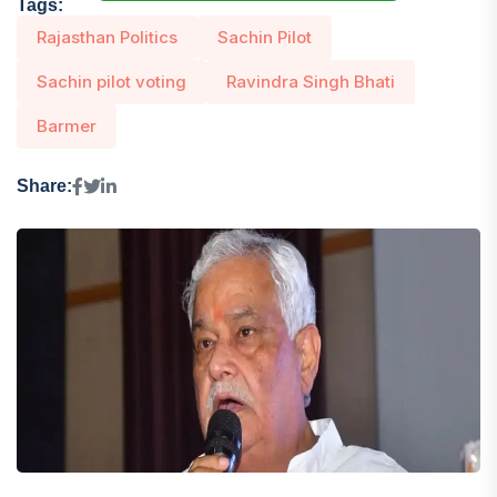
Tags:
Rajasthan Politics
Sachin Pilot
Sachin pilot voting
Ravindra Singh Bhati
Barmer
Share: