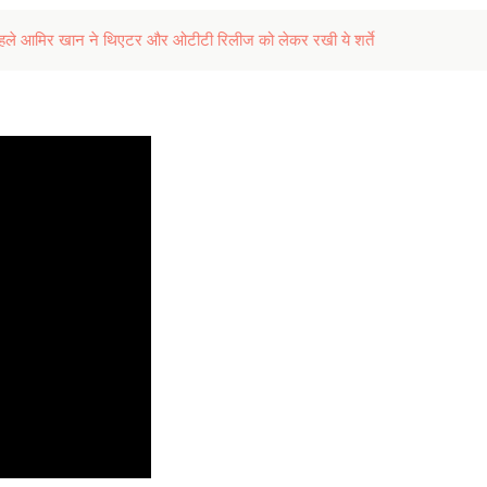
ले आमिर खान ने थिएटर और ओटीटी रिलीज को लेकर रखी ये शर्ते