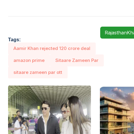
RajasthanK
Tags:
Aamir Khan rejected 120 crore deal
amazon prime
Sitaare Zameen Par
sitaare zameen par ott