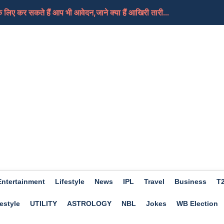
लिए कर सकते हैं आप भी आवेदन,जाने क्या हैं आखिरी तारी...
, क्या यही हैं मोदी जी का नया भारत
तबा की हालत गंभीर, दुनिया को जल्द मिल सकती हैं उनके न...
े हैं आप भी खास तो फिर चले जाएं इस बार Trishla Farmhou...
ए अच्छा होगा दिन, कामकाज में मिलेगी सफलता, जाने क्या...
Entertainment
Lifestyle
News
IPL
Travel
Business
T
estyle
UTILITY
ASTROLOGY
NBL
Jokes
WB Election