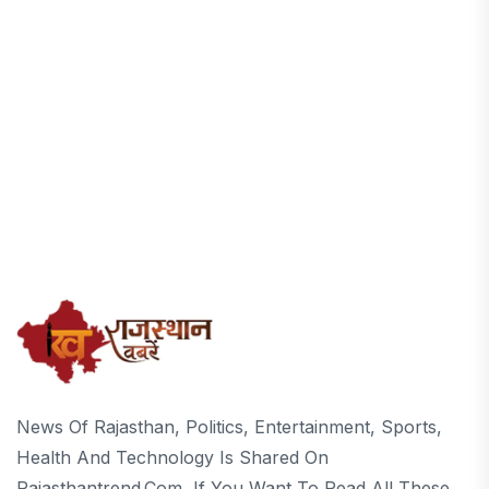
News Of Rajasthan, Politics, Entertainment, Sports,
Health And Technology Is Shared On
Rajasthantrend.com, If You Want To Read All These