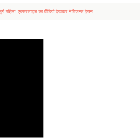
ुजुर्ग महिला! एक्सरसाइज का वीडियो देखकर नेटिजन्स हैरान