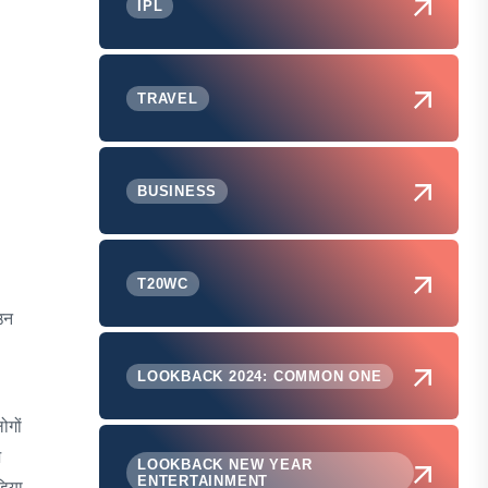
IPL
TRAVEL
BUSINESS
T20WC
उन
LOOKBACK 2024: COMMON ONE
ोगों
़
LOOKBACK NEW YEAR
ENTERTAINMENT
डिया