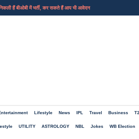
ी हैं बीओबी में भर्ती, कर सकते हैं आप भी आवेदन
ामले में लिया भजनलाल सरकार को निशाने पर, कहा-जनता के...
ेड शिक्षकों का धरना समाप्त, आ सकती हैं ट्रांसफर...
ी की तैयारी कर रहा ईरान, कच्चे तेल में आएगा फिर स...
ए दिन होगा शुभ, हो सकता हैं आर्थिक लाभ, जाने क्या कहत...
Entertainment
Lifestyle
News
IPL
Travel
Business
T
estyle
UTILITY
ASTROLOGY
NBL
Jokes
WB Election