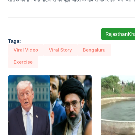
RajasthanK
Tags:
Viral Video
Viral Story
Bengaluru
Exercise