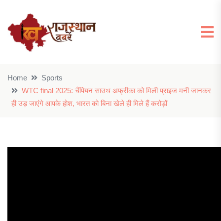
Home
Sports
WTC final 2025: चैंपियन साउथ अफ्रीका को मिली प्राइज मनी जानकर
ही उड़ जाएंगे आपके होश, भारत को बिना खेले ही मिले हैं करोड़ों