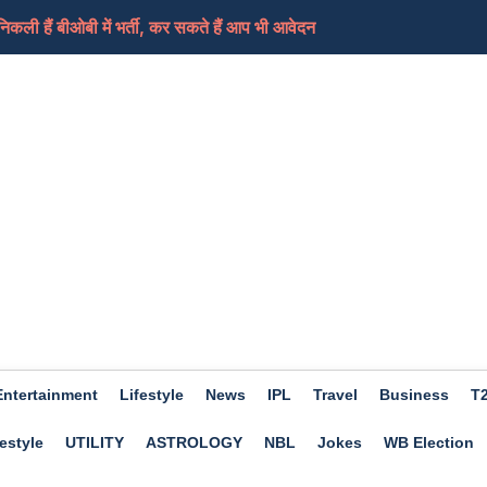
ी हैं बीओबी में भर्ती, कर सकते हैं आप भी आवेदन
ामले में लिया भजनलाल सरकार को निशाने पर, कहा-जनता के...
ेड शिक्षकों का धरना समाप्त, आ सकती हैं ट्रांसफर...
ी की तैयारी कर रहा ईरान, कच्चे तेल में आएगा फिर स...
ए दिन होगा शुभ, हो सकता हैं आर्थिक लाभ, जाने क्या कहत...
Entertainment
Lifestyle
News
IPL
Travel
Business
T
estyle
UTILITY
ASTROLOGY
NBL
Jokes
WB Election