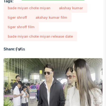
Tags:
bade miyan chote miyan
akshay kumar
tiger shroff
akshay kumar film
tiger shroff film
bade miyan chote miyan release date
Share: