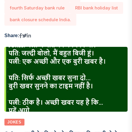
fourth Saturday bank rule
RBI bank holiday list
bank closure schedule India.
Share:
JOKES