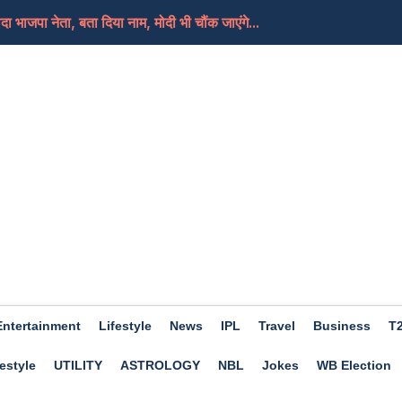
 भाजपा नेता, बता दिया नाम, मोदी भी चौंक जाएंगे...
मी थी, तभी तो आंदोलन हुआ, पहले ही बात कर लेती, तो आंदोल...
ी पब्लिक' देशव्यापी अभियान शुरू करेगी सीजेपी
न में किस भाव मिल रहा हैं पेट्रोल और डीजल, जाने नई की...
में बुलाने की मांग, खरगे और रिजिजू में हुई बहस
Entertainment
Lifestyle
News
IPL
Travel
Business
T
estyle
UTILITY
ASTROLOGY
NBL
Jokes
WB Election