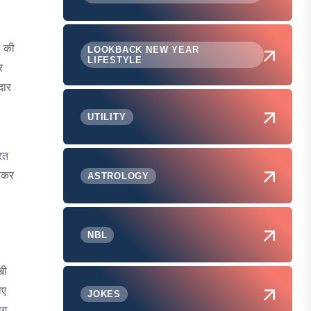
े की
LOOKBACK NEW YEAR
LIFESTYLE
र
दार
UTILITY
रत
पाकर
ASTROLOGY
NBL
खी
िए
JOKES
ाग