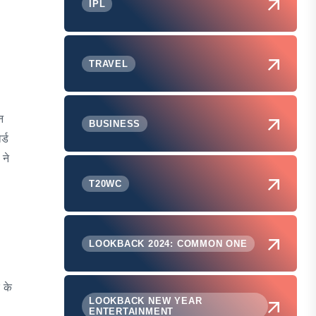
IPL
TRAVEL
न
BUSINESS
्ड
 ने
T20WC
LOOKBACK 2024: COMMON ONE
 के
LOOKBACK NEW YEAR
ENTERTAINMENT