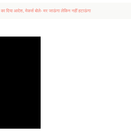
ने का दिया आदेश, मेकर्स बोले- मर जाऊंगा लेकिन नहीं हटाऊंगा