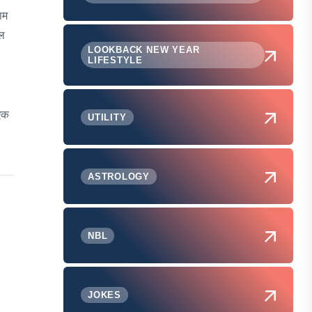
ाम
िल
LOOKBACK NEW YEAR
LIFESTYLE
 एक
UTILITY
ASTROLOGY
NBL
JOKES