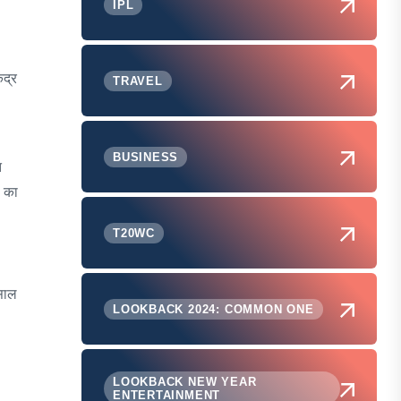
IPL
ंद्र
TRAVEL
BUSINESS
त
े का
T20WC
 साल
LOOKBACK 2024: COMMON ONE
LOOKBACK NEW YEAR
ENTERTAINMENT