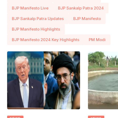
BJP Manifesto Live
BJP Sankalp Patra 2024
BJP Sankalp Patra Updates
BJP Manifesto
BJP Manifesto Highlights
BJP Manifesto 2024 Key Highlights
PM Modi