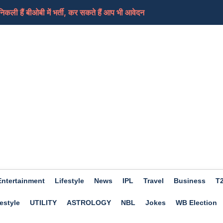
ी हैं बीओबी में भर्ती, कर सकते हैं आप भी आवेदन
ामले में लिया भजनलाल सरकार को निशाने पर, कहा-जनता के...
ेड शिक्षकों का धरना समाप्त, आ सकती हैं ट्रांसफर...
ी की तैयारी कर रहा ईरान, कच्चे तेल में आएगा फिर स...
ए दिन होगा शुभ, हो सकता हैं आर्थिक लाभ, जाने क्या कहत...
Entertainment
Lifestyle
News
IPL
Travel
Business
T
estyle
UTILITY
ASTROLOGY
NBL
Jokes
WB Election