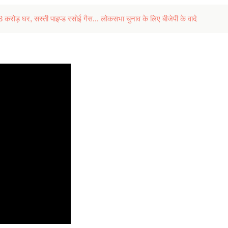
 3 करोड़ घर, सस्ती पाइप्ड रसोई गैस... लोकसभा चुनाव के लिए बीजेपी के वादे