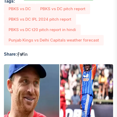
Tags:
PBKS vs DC
PBKS vs DC pitch report
PBKS vs DC IPL 2024 pitch report
PBKS vs DC t20 pitch report in hindi
Punjab Kings vs Delhi Capitals weather forecast
Share: