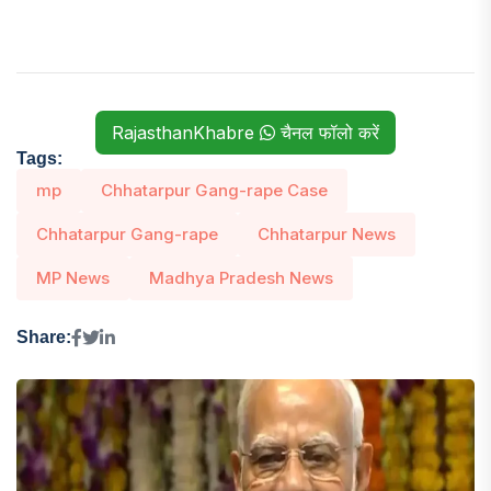
RajasthanKhabre
चैनल फॉलो करें
Tags:
mp
Chhatarpur Gang-rape Case
Chhatarpur Gang-rape
Chhatarpur News
MP News
Madhya Pradesh News
Share: