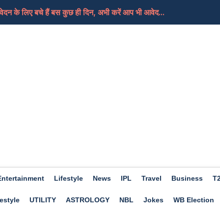
दन के लिए बचे हैं बस कुछ ही दिन, अभी करें आप भी आवेद...
ी थर्ड ग्रेड टीचरों का तबादलों की मांग को लेकर...
ी 40 आरोपी बरी, गहलोत ने कहा-फैसला बेहद चिंताजनक, भाजप...
न्य कार्रवाई करने के बजाय वह समझौता पसंद करेंगे
िए मिला जुला होगा दिन, मिलेगी आपको सफलता, जाने क्या कह...
Entertainment
Lifestyle
News
IPL
Travel
Business
T
estyle
UTILITY
ASTROLOGY
NBL
Jokes
WB Election