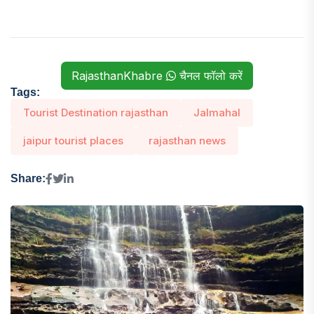
RajasthanKhabre
चैनल फॉलो करें
Tags:
Tourist Destination rajasthan
Jalmahal
jaipur tourist places
rajasthan news
Share: